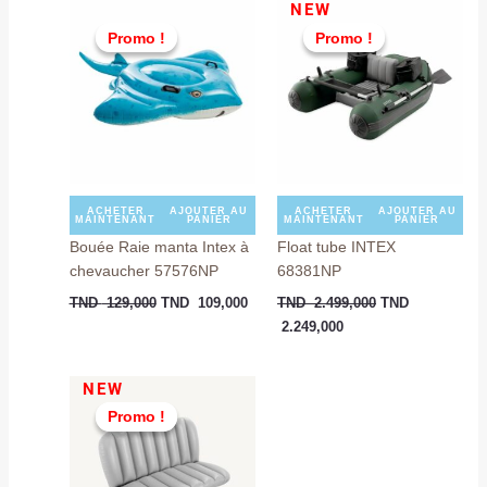
Le
Le
Le
Le
NEW
prix
prix
prix
prix
Promo !
Promo !
Promo !
Promo !
initial
actuel
actuel
initial
était :
est :
est :
était :
TND
TND
TND
TND
129,000.
109,000.
2.249,000.
2.499,000.
ACHETER
AJOUTER AU
ACHETER
AJOUTER AU
MAINTENANT
PANIER
MAINTENANT
PANIER
Bouée Raie manta Intex à
Float tube INTEX
chevaucher 57576NP
68381NP
TND
129,000
TND
109,000
TND
2.499,000
TND
2.249,000
Le
Le
NEW
prix
prix
Promo !
Promo !
initial
actuel
était :
est :
TND
TND
199,000.
149,000.