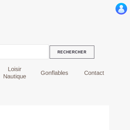
Le
prix
actuel
est :
TND
189,000.
Loisir
Gonflables
Contact
Nautique