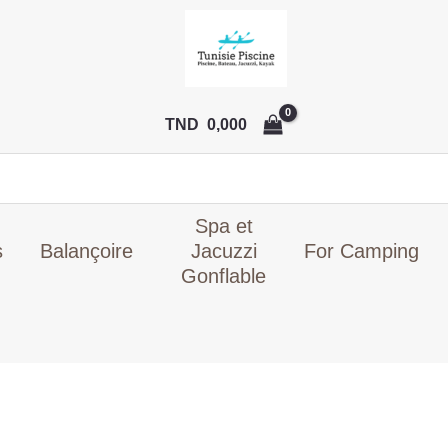
Le
prix
initial
était :
TND
TND
0,000
349,000.
Spa et
s
Balançoire
Jacuzzi
For Camping
Gonflable