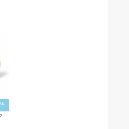
uel
:
D
900.
AU
ex