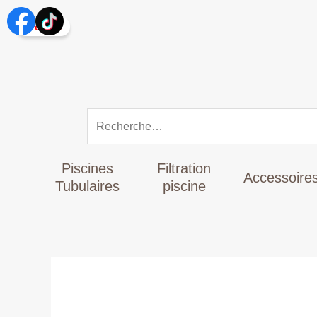
Aller
Rechercher :
au
Promo !
contenu
Piscines
Filtration
Accessoire
Tubulaires
piscine