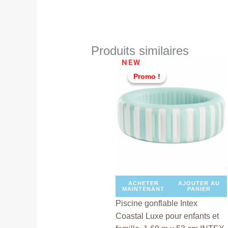
Produits similaires
Le
Le
NEW
prix
prix
Promo !
Promo !
initial
actue
était :
est :
TND
TND
299,000.
279,0
ACHETER
AJOUTER AU
MAINTENANT
PANIER
Piscine gonflable Intex
Coastal Luxe pour enfants et