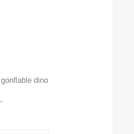
 gonflable dino
c
*