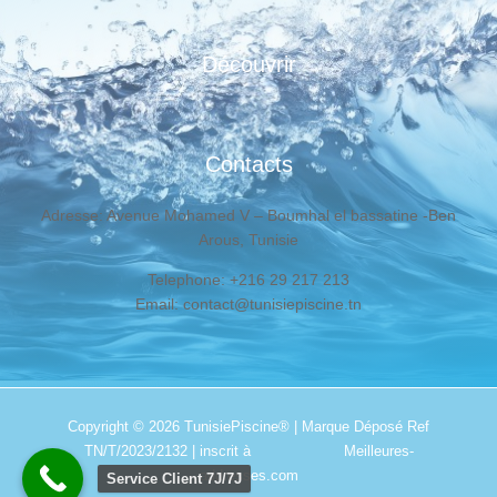
Découvrir
Contacts
Adresse: Avenue Mohamed V – Boumhal el bassatine -Ben
Arous, Tunisie
Telephone: +216 29 217 213
Email: contact@tunisiepiscine.tn
Copyright © 2026
TunisiePiscine®
| Marque Déposé Ref
TN/T/2023/2132 | inscrit à
Meilleures-
addresses.com
Service Client 7J/7J