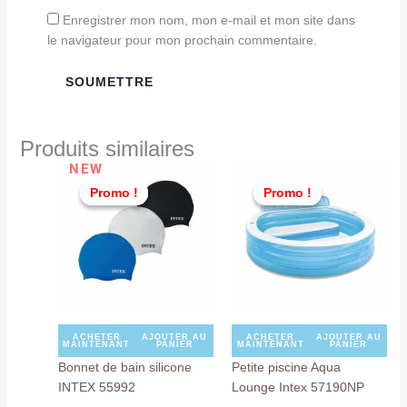
Enregistrer mon nom, mon e-mail et mon site dans
le navigateur pour mon prochain commentaire.
Produits similaires
Le
Le
Le
Le
NEW
prix
prix
prix
prix
Promo !
Promo !
Promo !
Promo !
initial
actuel
initial
actu
était :
est :
était :
est :
TND
TND
TND
TND
25,000.
19,900.
459,000.
379,
ACHETER
AJOUTER AU
ACHETER
AJOUTER AU
MAINTENANT
PANIER
MAINTENANT
PANIER
Bonnet de bain silicone
Petite piscine Aqua
INTEX 55992
Lounge Intex 57190NP