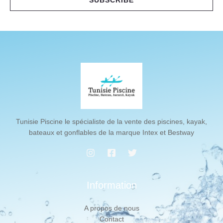
l
*
Tunisie Piscine le spécialiste de la vente des piscines, kayak,
bateaux et gonflables de la marque Intex et Bestway
Information
A propos de nous
Contact