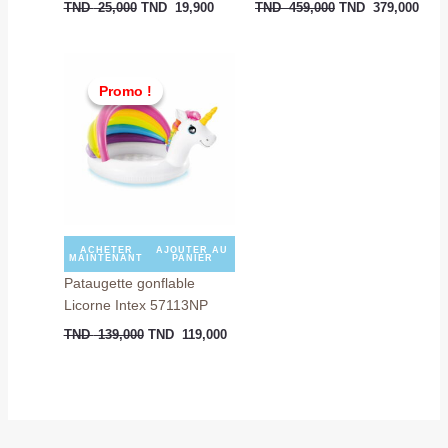
TND
25,000
TND
19,900
TND
459,000
TND
379,000
Le
Le
prix
prix
Promo !
Promo !
initial
actuel
était :
est :
TND
TND
139,000.
119,000.
ACHETER
AJOUTER AU
MAINTENANT
PANIER
Pataugette gonflable
Licorne Intex 57113NP
TND
139,000
TND
119,000