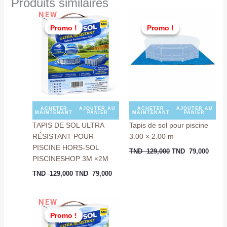
Produits similaires
Le
Le
Le
Le
NEW
prix
prix
prix
prix
Promo !
Promo !
Promo !
Promo !
initial
actuel
initial
actuel
était :
est :
était :
est :
TND
TND
TND
TND
129,000.
79,000.
129,000.
79,00
ACHETER
AJOUTER AU
ACHETER
AJOUTER AU
MAINTENANT
PANIER
MAINTENANT
PANIER
TAPIS DE SOL ULTRA
Tapis de sol pour piscine
RÉSISTANT POUR
3.00 × 2.00 m
PISCINE HORS-SOL
TND
129,000
TND
79,000
PISCINESHOP 3M ×2M
TND
129,000
TND
79,000
Le
Le
NEW
prix
prix
Promo !
Promo !
initial
actuel
était :
est :