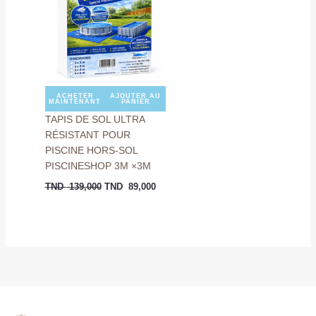
TND
TND
139,000.
89,000.
ACHETER
AJOUTER AU
MAINTENANT
PANIER
TAPIS DE SOL ULTRA
RÉSISTANT POUR
PISCINE HORS-SOL
PISCINESHOP 3M ×3M
TND
139,000
TND
89,000